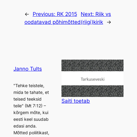
←
Previous:
RK 2015
Next:
Riik vs
oodatavad põhimõtted
(riigi)kirik
→
Janno Tults
"Tehke teistele,
mida te tahate, et
teised teeksid
Saiti
toetab
teile" (Mt 7:12) –
kõrgem mõte, kui
eesti keel suudab
edasi anda.
Mõtted poliitikast,