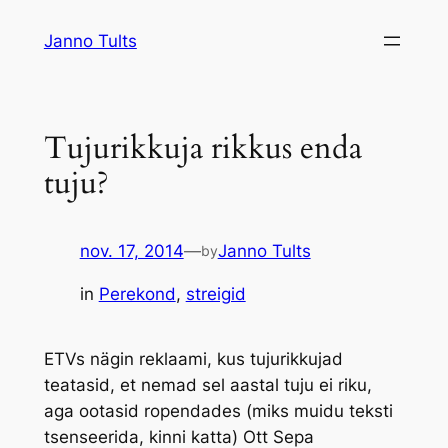
Liigu
Janno Tults
sisu
juurde
Tujurikkuja rikkus enda
tuju?
nov. 17, 2014
—
Janno Tults
by
in
Perekond
, 
streigid
ETVs nägin reklaami, kus tujurikkujad
teatasid, et nemad sel aastal tuju ei riku,
aga ootasid ropendades (miks muidu teksti
tsenseerida, kinni katta) Ott Sepa