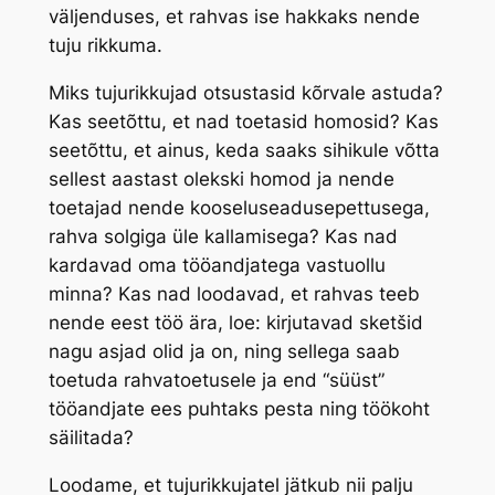
väljenduses, et rahvas ise hakkaks nende
tuju rikkuma.
Miks tujurikkujad otsustasid kõrvale astuda?
Kas seetõttu, et nad toetasid homosid? Kas
seetõttu, et ainus, keda saaks sihikule võtta
sellest aastast olekski homod ja nende
toetajad nende kooseluseadusepettusega,
rahva solgiga üle kallamisega? Kas nad
kardavad oma tööandjatega vastuollu
minna? Kas nad loodavad, et rahvas teeb
nende eest töö ära, loe: kirjutavad sketšid
nagu asjad olid ja on, ning sellega saab
toetuda rahvatoetusele ja end “süüst”
tööandjate ees puhtaks pesta ning töökoht
säilitada?
Loodame, et tujurikkujatel jätkub nii palju