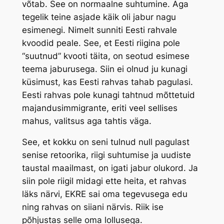
võtab. See on normaalne suhtumine. Aga
tegelik teine asjade käik oli jabur nagu
esimenegi. Nimelt sunniti Eesti rahvale
kvoodid peale. See, et Eesti riigina pole
“suutnud” kvooti täita, on seotud esimese
teema jaburusega. Siin ei olnud ju kunagi
küsimust, kas Eesti rahvas tahab pagulasi.
Eesti rahvas pole kunagi tahtnud mõttetuid
majandusimmigrante, eriti veel sellises
mahus, valitsus aga tahtis väga.
See, et kokku on seni tulnud null pagulast
senise retoorika, riigi suhtumise ja uudiste
taustal maailmast, on igati jabur olukord. Ja
siin pole riigil midagi ette heita, et rahvas
läks närvi, EKRE sai oma tegevusega edu
ning rahvas on siiani närvis. Riik ise
põhjustas selle oma lollusega.