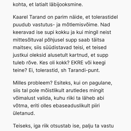
kohta, et latialt läbijooksmine.
Kaarel Tarand on parim näide, et tolerastidel
puudub vastutus- ja mõtlemisvõime. Nad
keeravad ise supi kokku ja kui mingil neist
mittesõltuval põhjusel supp saab täitsa
maitsev, siis süüdistavad teisi, et teised
justkui oleksid alusetult kartnud, et supp
tuleb rõve. Kes oli kokk? EKRE või keegi
teine? Ei, tolerastid, sh Tarandi-punt.
Milles probleem? Esiteks, kui on pagulane,
siis tal pole mõistlikult arutledes mingit
võimalust valida, kuhu riiki ta läheb abi
võtma, eriti olles ebaseaduslikult piiri
ületanud.
Teiseks, iga riik otsustab ise, palju ta vastu