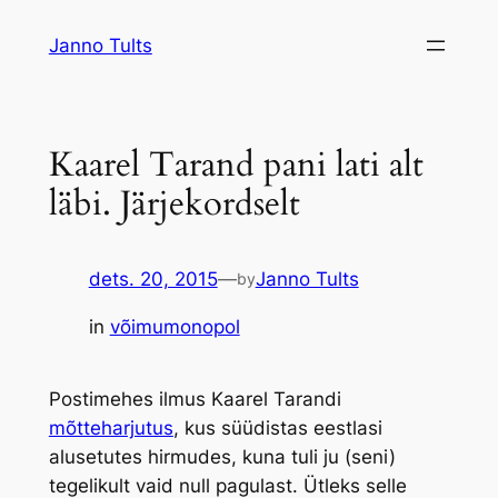
Liigu
Janno Tults
sisu
juurde
Kaarel Tarand pani lati alt
läbi. Järjekordselt
dets. 20, 2015
—
Janno Tults
by
in
võimumonopol
Postimehes ilmus Kaarel Tarandi
mõtteharjutus
, kus süüdistas eestlasi
alusetutes hirmudes, kuna tuli ju (seni)
tegelikult vaid null pagulast. Ütleks selle