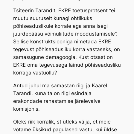
Tsiteerin Tarandit, EKRE toetusprotsent “ei
muutu suuruselt kunagi ohtlikuks
põhiseaduslikule korrale ega anna isegi
juurdepääsu võimuliitude moodustamisele”.
Sellise konstruktsiooniga nimetada EKRE
tegevust põhiseadusliku korra vastaseks, on
samasugune demagoogia. Kust otsast on
EKRE oma tegevusega läinud põhiseadusliku
korraga vastuollu?
Antud juhul ma samastan riigi ja Kaarel
Tarandi, kuna ta on riigi esindaja
erakondade rahastamise järelevalve
komisjonis.
Oleks riik korralik, st ütleks välja, et meie
võtame üksikud pagulased vastu, kui üldse