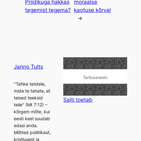
Priidikuga hakkas
moraalse
tegemist tegema?
kaotuse kõrval
→
Janno Tults
"Tehke teistele,
mida te tahate, et
teised teeksid
Saiti
toetab
teile" (Mt 7:12) –
kõrgem mõte, kui
eesti keel suudab
edasi anda.
Mõtted poliitikast,
kristlusest ja