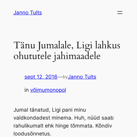
Liigu
Janno Tults
sisu
juurde
Tänu Jumalale, Ligi lahkus
ohututele jahimaadele
sept 12, 2016
—
Janno Tults
by
in
võimumonopol
Jumal tänatud, Ligi pani minu
valdkondadest minema. Huh, nüüd saab
rahulikumalt ehk hinge tõmmata. Kõndiv
loodusõnnetus.