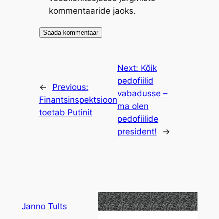
kommentaaride jaoks.
Next:
Kõik
pedofiilid
←
Previous:
vabadusse –
Finantsinspektsioon
ma olen
toetab Putinit
pedofiilide
president!
→
Janno Tults