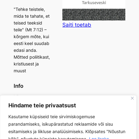
"Tehke teistele,
mida te tahate, et
teised teeksid
Saiti
toetab
teile" (Mt 7:12) –
kõrgem mõte, kui
eesti keel suudab
edasi anda.
Mõtted poliitikast,
kristlusest ja
muust
Info
Minust
Saidi toetaja
Hindame teie privaatsust
Lisamaterjalid
Kasutame küpsiseid teie sirvimiskogemuse
Kontakt
Privaatsuspoliitika
parandamiseks, isikupärastatud reklaamide või sisu
esitamiseks ja liikluse analüüsimiseks. Klõpsates "Nõustun
kõik", nõustute küpsiste kasutamisega.
Loe lisaks