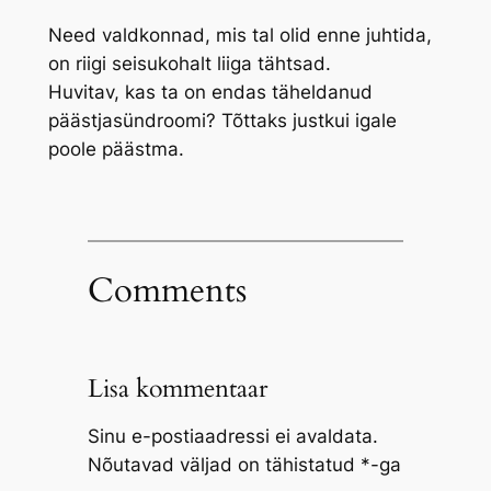
Need valdkonnad, mis tal olid enne juhtida,
on riigi seisukohalt liiga tähtsad.
Huvitav, kas ta on endas täheldanud
päästjasündroomi? Tõttaks justkui igale
poole päästma.
Comments
Lisa kommentaar
Sinu e-postiaadressi ei avaldata.
Nõutavad väljad on tähistatud
*
-ga