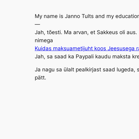
My name is Janno Tults and my educationa
—
Jah, tõesti. Ma arvan, et Sakkeus oli aus.
nimega
Kuidas maksuametijuht koos Jeesusega ra
Jah, sa saad ka Paypali kaudu maksta kre
Ja nagu sa ülalt pealkirjast saad lugeda, 
pätt.