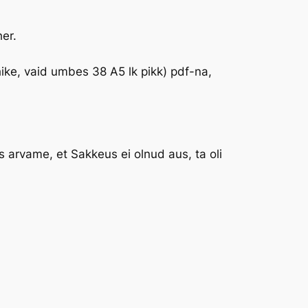
er.
ühike, vaid umbes 38 A5 lk pikk) pdf-na,
es arvame, et Sakkeus ei olnud aus, ta oli