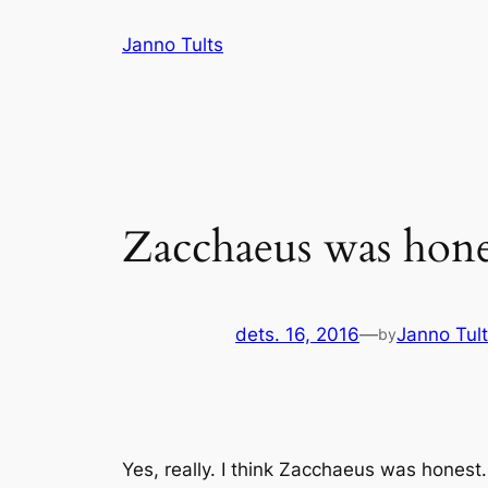
Liigu
Janno Tults
sisu
juurde
Zacchaeus was hones
dets. 16, 2016
—
Janno Tul
by
Yes, really. I think Zacchaeus was hones