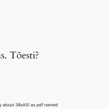
s. Tõesti?
nly about 38xA5) as pdf named