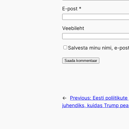
E-post
*
Veebileht
Salvesta minu nimi, e-pos
←
Previous:
Eesti poliitikut
juhendiks, kuidas Trump pe