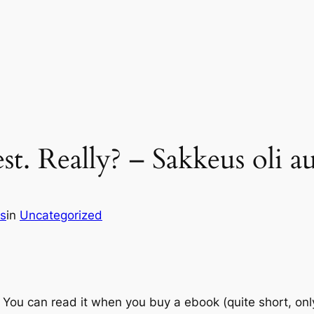
t. Really? – Sakkeus oli au
ts
in
Uncategorized
t. You can read it when you buy a ebook (quite short, o