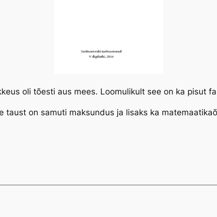
keus oli tõesti aus mees. Loomulikult see on ka pisut f
e taust on samuti maksundus ja lisaks ka matemaatikaõ