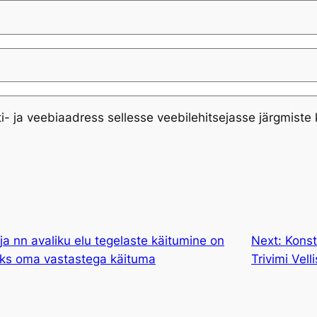
ti- ja veebiaadress sellesse veebilehitsejasse järgmist
e ja nn avaliku elu tegelaste käitumine on
Next:
Konst
aks oma vastastega käituma
Trivimi Vell