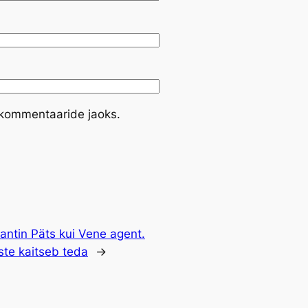
e kommentaaride jaoks.
antin Päts kui Vene agent.
iste kaitseb teda
→