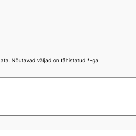
data.
Nõutavad väljad on tähistatud
*
-ga