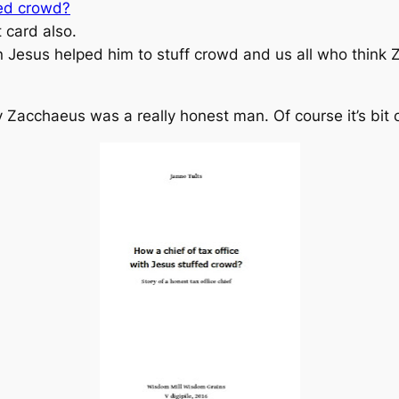
fed crowd?
 card also.
n Jesus helped him to stuff crowd and us all who thin
Zacchaeus was a really honest man. Of course it’s bit o