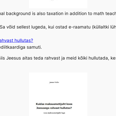
l background is also taxation in addition to math teach
 Sa võid sellest lugeda, kui ostad e-raamatu (küllaltki l
hvast hullutas?
diitkaardiga samuti.
siis Jeesus aitas teda rahvast ja meid kõiki hullutada, k