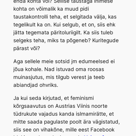
enda kohta või? Sellise taustaga inimese
kohta on võimalik ka muud pidi
taustakontrolli teha, et selgitada välja, kas
tegelikult ka on. Kui selgub, et on, siis ehk
jätta tegemata päritoluriigilt. Ka siis tuleb
selgeks teha, miks ta põgeneb? Kuritegude
pärast või?
Aga sellele meie sotsid jm edumeelsed ei
jõua kohale. Nad istuvad oma roosas
muinasjutus, mis tilgub verest ja teeb
abiandjad ohvriks.
Ja kui seda kirjutad, et feminismi
kõrgsaavutus on Austrias Viinis noorte
tüdrukute vajadus kanda islmamirätte, et
mitte saada pagulaste poolt ära vägistatud,
siis see on vihakõne, mille eest Facebook