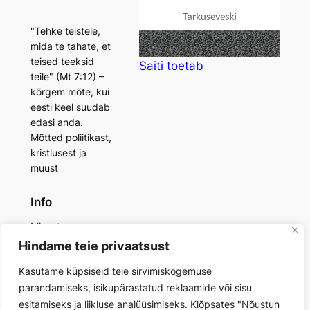
"Tehke teistele,
mida te tahate, et
teised teeksid
Saiti
toetab
teile" (Mt 7:12) –
kõrgem mõte, kui
eesti keel suudab
edasi anda.
Mõtted poliitikast,
kristlusest ja
muust
Info
Minust
Saidi toetaja
Hindame teie privaatsust
Lisamaterjalid
Kasutame küpsiseid teie sirvimiskogemuse
Kontakt
Privaatsuspoliitika
parandamiseks, isikupärastatud reklaamide või sisu
esitamiseks ja liikluse analüüsimiseks. Klõpsates "Nõustun