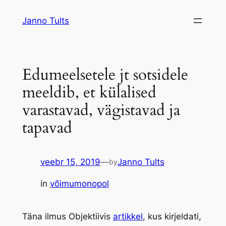
Liigu
Janno Tults
sisu
juurde
Edumeelsetele jt sotsidele
meeldib, et külalised
varastavad, vägistavad ja
tapavad
veebr 15, 2019
—
Janno Tults
by
in
võimumonopol
Täna ilmus Objektiivis
artikkel
, kus kirjeldati,