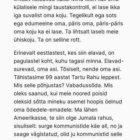
külalisele mingi taustakontrolli, ei lase ikka
iga suvalist oma koju. Tegelikult ega sots
ega edumeelne oma, päris oma, päris-päris
oma koju ka ei lase. Ta lihtsalt laseb meie
ühiskoju. Ta on selline rott.
Erinevalt eestlastest, kes siin elavad, on
pagulastel koht, kuhu tagasi minna. Elavad-
surevad, oma asi. Tõsiselt, nende oma asi.
Tähistasime 99 aastat Tartu Rahu leppest.
Mis selle põhjustas? Vabadussõda. Mis
oleks saanud, kui meie noored poisid
oleksid sõtta mineku asemel hoopis öelnud
oma õdedele-emadele: Ma lähen
Ameerikasse, te siin olge Jumala rahus,
sisuliselt: surge kommunistide käe all, no ja
saage vägistatud, olid ju kommunistid selle