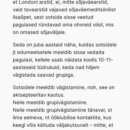
et Londoni arstid, ei, mitte sõjaväearstid,
vaid tavaarstid vajavad sõjaväemeditsiinilist
lisaõpet, sest sotside sisse veetud
pagulased ründavad oma ohvreid viisil, mis
on omased sõjaväljale.
Seda on juba aastaid näha, kuidas sotsidele
jt edumeelsetele meeldib sisse vedada
pagulasi, kellele saab näidata koolis 10-11-
aastaseid tüdrukuid, keda nad hiljem
vägistada saavad grupiga.
Sotsidele meeldib vägistamine, noh, see on
aktsepteeritav kaotus.
Neile meeldib grupivägistamine.
Neile meeldib grupivägistamine tänaval, st
ilma eelneva, nt ööklubilise kontaktita, kus
keegi võis käituda väljakutsuvalt – mitte, et