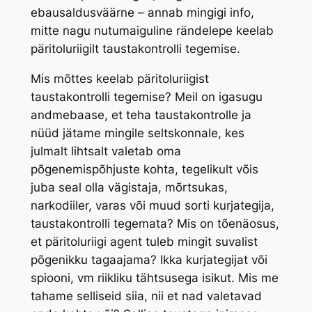
ebausaldusväärne – annab mingigi info,
mitte nagu nutumaiguline rändelepe keelab
päritoluriigilt taustakontrolli tegemise.
Mis mõttes keelab päritoluriigist
taustakontrolli tegemise? Meil on igasugu
andmebaase, et teha taustakontrolle ja
nüüd jätame mingile seltskonnale, kes
julmalt lihtsalt valetab oma
põgenemispõhjuste kohta, tegelikult võis
juba seal olla vägistaja, mõrtsukas,
narkodiiler, varas või muud sorti kurjategija,
taustakontrolli tegemata? Mis on tõenäosus,
et päritoluriigi agent tuleb mingit suvalist
põgenikku tagaajama? Ikka kurjategijat või
spiooni, vm riikliku tähtsusega isikut. Mis me
tahame selliseid siia, nii et nad valetavad