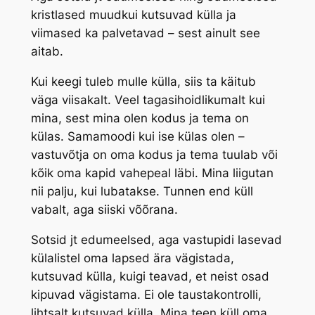
kristlased muudkui kutsuvad külla ja
viimased ka palvetavad – sest ainult see
aitab.
Kui keegi tuleb mulle külla, siis ta käitub
väga viisakalt. Veel tagasihoidlikumalt kui
mina, sest mina olen kodus ja tema on
külas. Samamoodi kui ise külas olen –
vastuvõtja on oma kodus ja tema tuulab või
kõik oma kapid vahepeal läbi. Mina liigutan
nii palju, kui lubatakse. Tunnen end küll
vabalt, aga siiski võõrana.
Sotsid jt edumeelsed, aga vastupidi lasevad
külalistel oma lapsed ära vägistada,
kutsuvad külla, kuigi teavad, et neist osad
kipuvad vägistama. Ei ole taustakontrolli,
lihtsalt kutsuvad külla. Mina teen küll oma