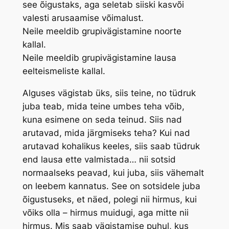
see õigustaks, aga seletab siiski kasvõi
valesti arusaamise võimalust.
Neile meeldib grupivägistamine noorte
kallal.
Neile meeldib grupivägistamine lausa
eelteismeliste kallal.
Alguses vägistab üks, siis teine, no tüdruk
juba teab, mida teine umbes teha võib,
kuna esimene on seda teinud. Siis nad
arutavad, mida järgmiseks teha? Kui nad
arutavad kohalikus keeles, siis saab tüdruk
end lausa ette valmistada… nii sotsid
normaalseks peavad, kui juba, siis vähemalt
on leebem kannatus. See on sotsidele juba
õigustuseks, et näed, polegi nii hirmus, kui
võiks olla – hirmus muidugi, aga mitte nii
hirmus. Mis saab vägistamise puhul, kus