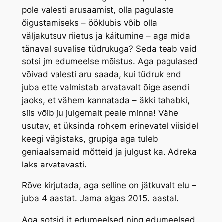
pole valesti arusaamist, olla pagulaste
õigustamiseks – ööklubis võib olla
väljakutsuv riietus ja käitumine – aga mida
tänaval suvalise tüdrukuga? Seda teab vaid
sotsi jm edumeelse mõistus. Aga pagulased
võivad valesti aru saada, kui tüdruk end
juba ette valmistab arvatavalt õige asendi
jaoks, et vähem kannatada – äkki tahabki,
siis võib ju julgemalt peale minna! Vähe
usutav, et üksinda rohkem erinevatel viisidel
keegi vägistaks, grupiga aga tuleb
geniaalsemaid mõtteid ja julgust ka. Adreka
laks arvatavasti.
Rõve kirjutada, aga selline on jätkuvalt elu –
juba 4 aastat. Jama algas 2015. aastal.
Aga sotsid jt edumeelsed ning edumeelsed