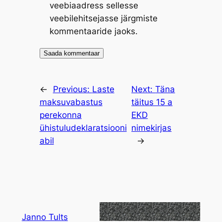
veebiaadress sellesse
veebilehitsejasse järgmiste
kommentaaride jaoks.
←
Previous:
Laste
Next:
Täna
maksuvabastus
täitus 15 a
perekonna
EKD
ühistuludeklaratsiooni
nimekirjas
abil
→
Janno Tults