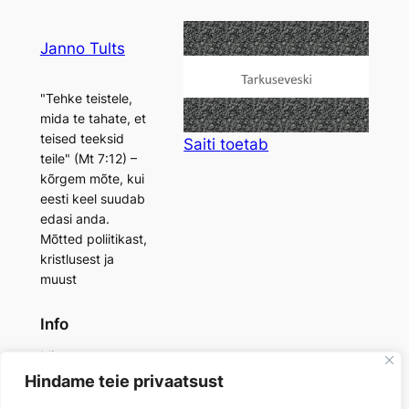
Janno Tults
"Tehke teistele,
mida te tahate, et
teised teeksid
Saiti
toetab
teile" (Mt 7:12) –
kõrgem mõte, kui
eesti keel suudab
edasi anda.
Mõtted poliitikast,
kristlusest ja
muust
Info
Minust
Saidi toetaja
Hindame teie privaatsust
Lisamaterjalid