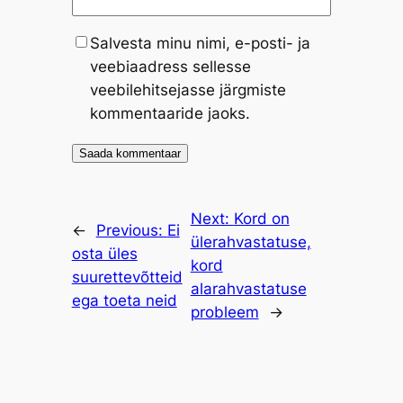
Salvesta minu nimi, e-posti- ja
veebiaadress sellesse
veebilehitsejasse järgmiste
kommentaaride jaoks.
Next:
Kord on
←
Previous:
Ei
ülerahvastatuse,
osta üles
kord
suurettevõtteid
alarahvastatuse
ega toeta neid
probleem
→