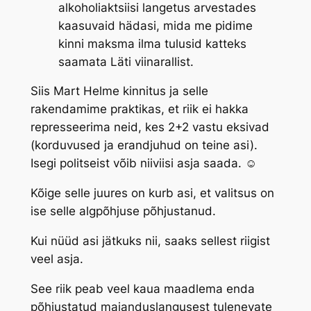
alkoholiaktsiisi langetus arvestades
kaasuvaid hädasi, mida me pidime
kinni maksma ilma tulusid katteks
saamata Läti viinarallist.
Siis Mart Helme kinnitus ja selle
rakendamime praktikas, et riik ei hakka
represseerima neid, kes 2+2 vastu eksivad
(korduvused ja erandjuhud on teine asi).
Isegi politseist võib niiviisi asja saada. ☺
Kõige selle juures on kurb asi, et valitsus on
ise selle algpõhjuse põhjustanud.
Kui nüüd asi jätkuks nii, saaks sellest riigist
veel asja.
See riik peab veel kaua maadlema enda
põhjustatud majanduslangusest tulenevate