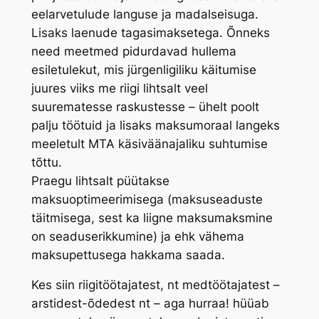
eelarvetulude languse ja madalseisuga.
Lisaks laenude tagasimaksetega. Õnneks
need meetmed pidurdavad hullema
esiletulekut, mis jürgenligiliku käitumise
juures viiks me riigi lihtsalt veel
suurematesse raskustesse – ühelt poolt
palju töötuid ja lisaks maksumoraal langeks
meeletult MTA käsiväänajaliku suhtumise
tõttu.
Praegu lihtsalt püütakse
maksuoptimeerimisega (maksuseaduste
täitmisega, sest ka liigne maksumaksmine
on seaduserikkumine) ja ehk vähema
maksupettusega hakkama saada.
Kes siin riigitöötajatest, nt medtöötajatest –
arstidest-õdedest nt – aga hurraa! hüüab