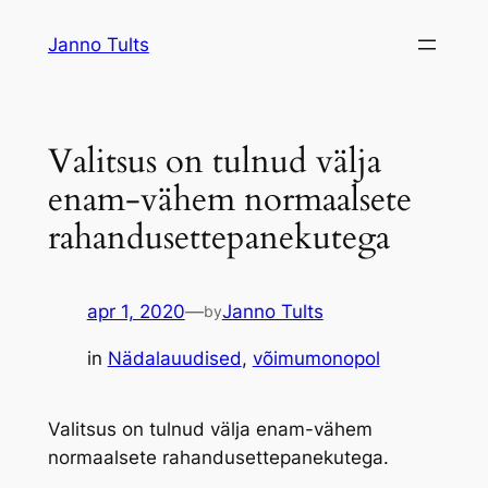
Liigu
Janno Tults
sisu
juurde
Valitsus on tulnud välja
enam-vähem normaalsete
rahandusettepanekutega
apr 1, 2020
—
Janno Tults
by
in
Nädalauudised
, 
võimumonopol
Valitsus on tulnud välja enam-vähem
normaalsete rahandusettepanekutega.