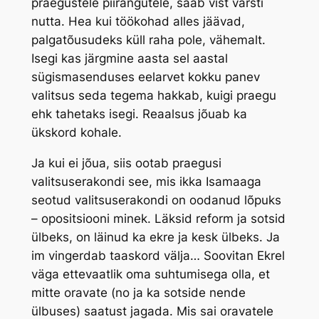
praegustele piirangutele, saab vist varsti
nutta. Hea kui töökohad alles jäävad,
palgatõusudeks küll raha pole, vähemalt.
Isegi kas järgmine aasta sel aastal
sügismasenduses eelarvet kokku panev
valitsus seda tegema hakkab, kuigi praegu
ehk tahetaks isegi. Reaalsus jõuab ka
ükskord kohale.
Ja kui ei jõua, siis ootab praegusi
valitsuserakondi see, mis ikka Isamaaga
seotud valitsuserakondi on oodanud lõpuks
– opositsiooni minek. Läksid reform ja sotsid
ülbeks, on läinud ka ekre ja kesk ülbeks. Ja
im vingerdab taaskord välja… Soovitan Ekrel
väga ettevaatlik oma suhtumisega olla, et
mitte oravate (no ja ka sotside nende
ülbuses) saatust jagada. Mis sai oravatele