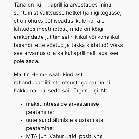
Täna on küll 1. aprill ja arvestades minu
suhtumist valitsusse hetkel (ja riigikogusse,
et on ohuks põhiseaduslikule korrale
lähtudes meetmetest, mida on kõigi
erakondade juhtimisel riiklikul või kohalikul
tasandil ette võetud ja takka kiidetud) võiks
see arvamus olla ka kui aprillinali, aga see
pole seda.
Martin Helme saab kindlasti
rahanduspoliitiliste otsustega paremini
hakkama, kui seda sai Jürgen Ligi. Nt
maksuintresside arvestamise
peatamine;
uute sundtäitmiste alustamiste
peatamine;
MTA juhi Vahur Laidi positiivne