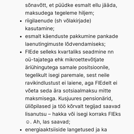
sõnavõtt, et püüdke esmalt ellu jääda,
maksudega tegeleme hiljem;
riigilaenude (sh võlakirjade)
kasutamine;
esmalt käenduste pakkumine pankade
laenutingimuste lõdvendamiseks;
FIEde selleks kvartaliks seadmine nn
oü-tajatega ehk mikroettevõtjate
äriühingutega samale positsioonile,
tegelikult isegi paremale, sest neile
ravikindlustust ei laiene, aga FIEdelt ei
võeta seda ära sotsiaalmaksu mitte
maksmisega. Kusjuures pensionärid,
üliõpilased ja töö kõrvalt tegijad saavad
lisanutsu – hakka või isegi korraks FIEks
☺. Ah, las saavad;
energiaaktsiiside langetused ja ka